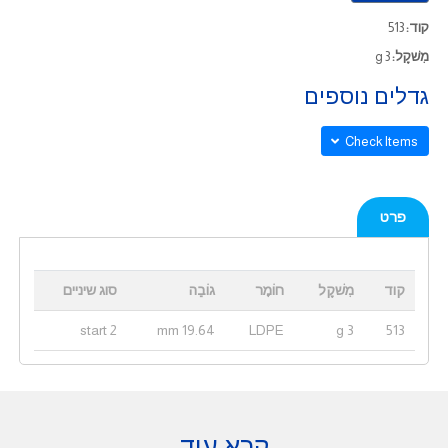
קוד:
513
מִשׁקָל:
3 g
גדלים נוספים
Check Items
פרט
קוד
מִשׁקָל
חוֹמֶר
גוֹבַה
סוג שיניים
2 start
19.64 mm
LDPE
3 g
513
קרא עוד