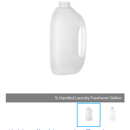
1L Handled Laundry Freshener Gallon