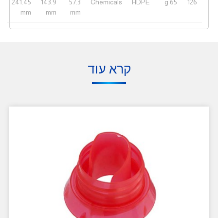
241.45
143.9
57.3
Chemicals
HDPE
65 g
126
mm
mm
mm
קרא עוד