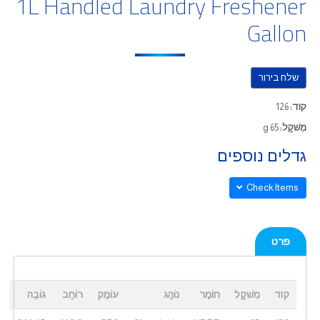
1L Handled Laundry Freshener
Gallon
שלח בירור
קוד:
126
מִשׁקָל:
65 g
גדלים נוספים
Check Items
פרט
קוד
מִשׁקָל
חוֹמֶר
נוֹהָג
עוֹמֶק
רוֹחַב
גוֹבַה