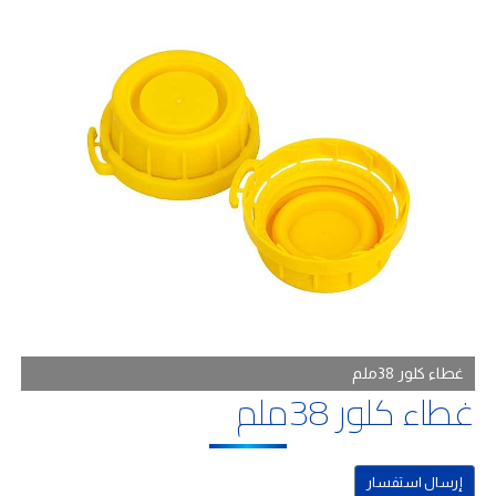
غطاء كلور 38ملم
غطاء كلور 38ملم
إرسال استفسار