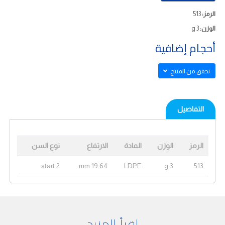
الرمز:
513
الوزن:
3 g
أحجام إضافية
تحقق من المنتج
التفاصيل
الرمز
الوزن
المادة
الارتفاع
نوع السن
2 start
19.64 mm
LDPE
3 g
513
اقرأ المزيد